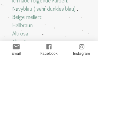
ich habe folgende Farben:
Navyblau ( sehr dunkles blau)
Beige meliert
Hellbraun
Altrosa
Altgrün
Hellgrün
Email
Facebook
Instagram
Mittelblau
Hellblau
.
Waschbar bei 60 grad
Auch für den Trockner geeignet
Handgenäht
meine Produkte sind
mit Liebe gestaltet