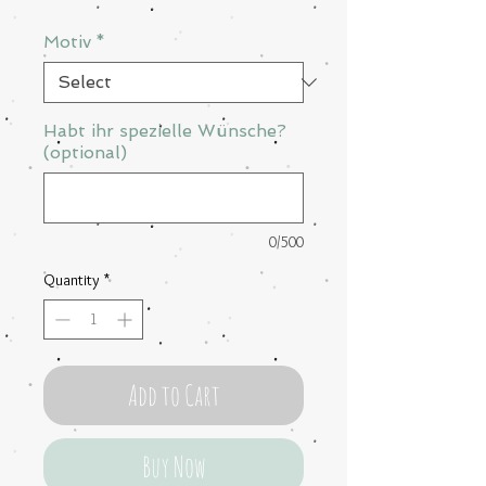
Motiv
*
Habt ihr spezielle Wünsche?
(optional)
0/500
Quantity
*
Add to Cart
Buy Now