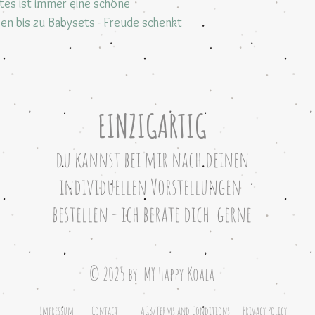
tes ist immer eine schöne
en bis zu Babysets - Freude schenkt
EINZIGARTIG
du kannst bei mir nach deinen
individuellen Vorstellungen
bestellen -
ich berate dich gerne
© 2025 by MY Happy Koala
Impressum
Contact
AGB/Terms and Conditions
Privacy Policy