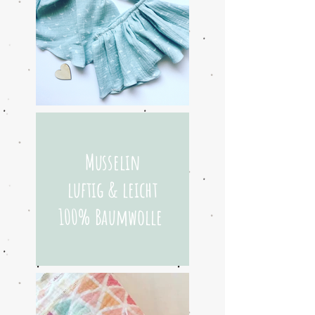
Musselin
luftig & leicht
100% Baumwolle