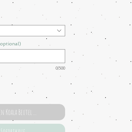
optional)
0/500
In den Koala Beutel ...
Sofortkauf