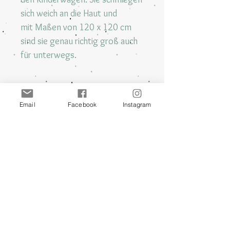
sich weich an die Haut und
mit Maßen von 120 x 120 cm
sind sie genau richtig groß auch
für unterwegs.
Email
Facebook
Instagram
Handgenäht
meine Produkte sind
mit Liebe gestaltet
und
Hand
genäht
Qualität mit Liebe
Alle stoffe werden in Deutschland
Produziert und Bedruckt
und sind von mir
persönlich
getestet
EINZIGARTIG