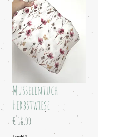
Musselintuch
Herbstwiese
Preis
€ 18,00