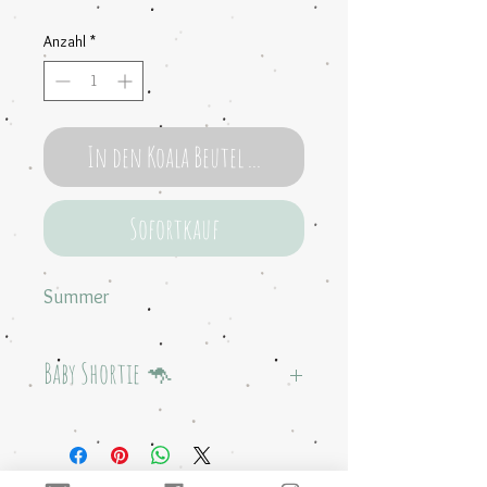
Anzahl
*
In den Koala Beutel ...
Sofortkauf
Summer
Baby Shortie 🦘
100 % Baumwolljersey
Passt von 3-6 Monaten
Super stretch und weich